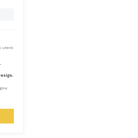
i utenti
.
esign.
gina