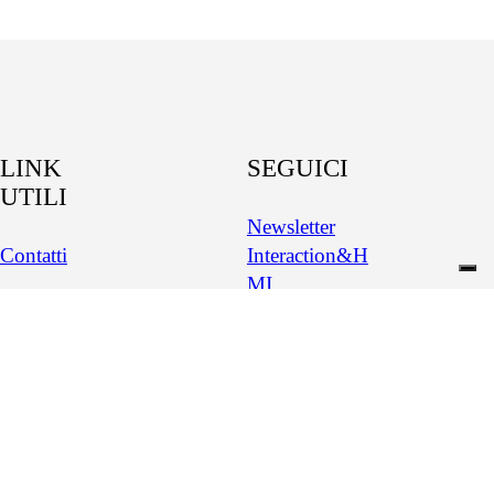
LINK
SEGUICI
UTILI
Newsletter
Contatti
Interaction&H
MI
Info
Amministrativ
Newsletter
e
Service&CX
Privacy Policy
Linkedin
Politica per la
Medium