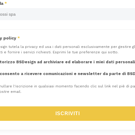
da
*
y policy
*
ign tutela la privacy ed usa i dati personali esclusivamente per gestire gl
ti e fornire i servizi richiesti. Esprimi le tue preferenze qui sotto.
torizzo BSDesign ad archiviare ed elaborare i miei dati personali
consento a ricevere comunicazioni e newsletter da parte di BSD
nullare l'iscrizione in qualsiasi momento facendo clic sul link nel piè di pa
ostre email.